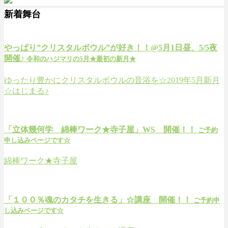
新着舞台
やっぱり”クリスタルボウル”が好き！！@5月1日昼、5/5夜
開催♪
令和のハジマリの5月★最初の新月★
ゆったり豊かにクリスタルボウルの音浴を☆2019年5月新月
☆はじまる♪
「立体幾何学 綿棒ワーク★寺子屋」WS 開催！！
ご予約
申し込みページです☆
綿棒ワーク★寺子屋
「１００％魂のカタチを生きる」☆講座 開催！！
ご予約申
し込みページです☆