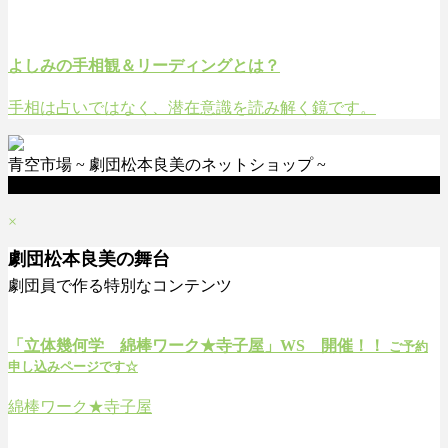
よしみの手相観＆リーディングとは？
手相は占いではなく、潜在意識を読み解く鏡です。
青空市場
~ 劇団松本良美のネットショップ ~
×
劇団松本良美の舞台
劇団員で作る特別なコンテンツ
「立体幾何学 綿棒ワーク★寺子屋」WS 開催！！
ご予約
申し込みページです☆
綿棒ワーク★寺子屋