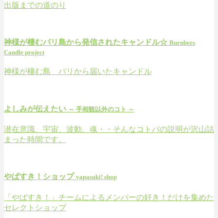
出版までの道のり
神様が棲むバリ島から発信されたキャンドル☆
Burnbees
Candle project
神様が棲む島 バリから届いたキャンドル
よしみが伝えたい
～ 手相観以外のコト ～
潜在意識、宇宙、波動、魂・・そんなコトバの説明が沢山詰
まった時間です。
やぱすき！ショップ
yapasuki! shop
「やぱすき！」チームによるメンバーの好き！だけを集めた
セレクトショップ