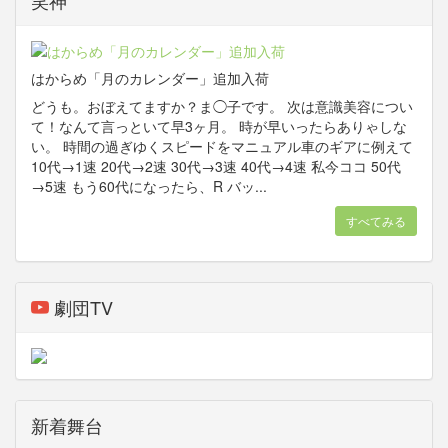
笑神
はからめ「月のカレンダー」追加入荷
どうも。おぼえてますか？ま◯子です。 次は意識美容につい
て！なんて言っといて早3ヶ月。 時が早いったらありゃしな
い。 時間の過ぎゆくスピードをマニュアル車のギアに例えて
10代→1速 20代→2速 30代→3速 40代→4速 私今ココ 50代
→5速 もう60代になったら、R バッ...
すべてみる
劇団TV
新着舞台