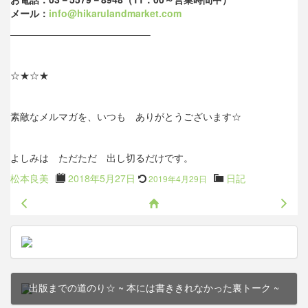
メール：
info@hikarulandmarket.com
——————————
————–
☆★☆★
素敵なメルマガを、いつも ありがとうございます☆
よしみは ただただ 出し切るだけです。
Updated
Author
Posted
Categories
松本良美
2018年5月27日
日記
2019年4月29日
on
:
前の記事
次の
出版までの道のり☆
~ 本には書ききれなかった裏トーク ~