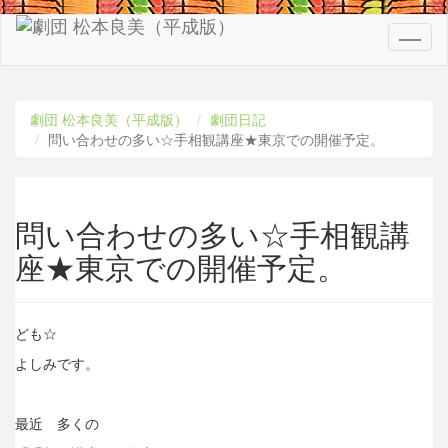
Toggl
naviga
劇団 松本良美（平成版）
劇団日記
問い合わせの多い☆手相観講座★東京での開催予定。
問い合わせの多い☆手相観講
座★東京での開催予定。
ども☆
よしみです。
最近 多くの