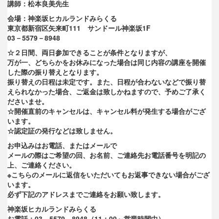
講師：松本良美先生
会場：神楽坂ヒカルランドみらくる
東京都新宿区矢来町111 サンドール神楽坂1F
03－5579－8948
☆２日間、両日参加できることが条件となりますが、
万が一、
どちらかをお休みになった場合は同じ内容の講座を開催
した際の振
り替えとなります。
振り替えの日程は未定です。また、
日程が合わないなどで振り替
えられなかった場合、
ご返金は致しかねますので、予めご了承く
ださいませ。
☆開催直前のキャンセルは、
キャンセル料が発生する場合がござ
います。
☆認定証の発行などは致しません。
お申込みはお電話、またはメールで
メールの際はご希望の回、お名前、
ご連絡先お電話番号を明記の
上、ご連絡ください。
※
こちらのメールに返信をいただいてもお返事できない場合がござ
い
ます。
必ず下記のアドレスまでご連絡をお願い致します。
神楽坂ヒカルランドみらくる
お電話：03－5579－8948（11：00～営業時間中）