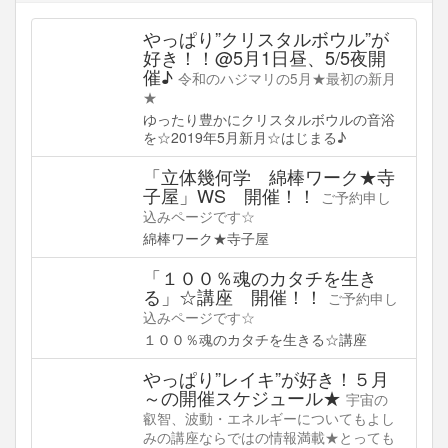
やっぱり”クリスタルボウル”が
好き！！@5月1日昼、5/5夜開
催♪
令和のハジマリの5月★最初の新月
★
ゆったり豊かにクリスタルボウルの音浴
を☆2019年5月新月☆はじまる♪
「立体幾何学 綿棒ワーク★寺
子屋」WS 開催！！
ご予約申し
込みページです☆
綿棒ワーク★寺子屋
「１００％魂のカタチを生き
る」☆講座 開催！！
ご予約申し
込みページです☆
１００％魂のカタチを生きる☆講座
やっぱり”レイキ”が好き！５月
～の開催スケジュール★
宇宙の
叡智、波動・エネルギーについてもよし
みの講座ならではの情報満載★とっても