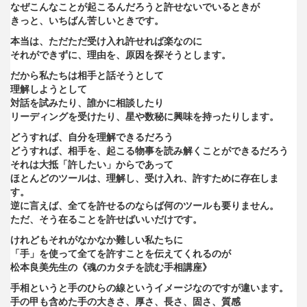
なぜこんなことが起こるんだろうと許せないでいるときが
きっと、いちばん苦しいときです。
本当は、ただただ受け入れ許せれば楽なのに
それができずに、理由を、原因を探そうとします。
だから私たちは相手と話そうとして
理解しようとして
対話を試みたり、誰かに相談したり
リーディングを受けたり、星や数秘に興味を持ったりします。
どうすれば、自分を理解できるだろう
どうすれば、相手を、起こる物事を読み解くことができるだろう
それは大抵「許したい」からであって
ほとんどのツールは、理解し、受け入れ、許すために存在しま
す。
逆に言えば、全てを許せるのならば何のツールも要りません。
ただ、そう在ることを許せばいいだけです。
けれどもそれがなかなか難しい私たちに
「手」を使って全てを許すことを伝えてくれるのが
松本良美先生の《魂のカタチを読む手相講座》
手相というと手のひらの線というイメージなのですが違います。
手の甲も含めた手の大きさ、厚さ、長さ、固さ、質感