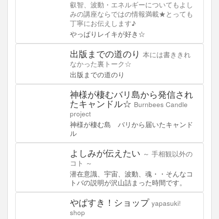
叡智、波動・エネルギーについてもよし
みの講座ならではの情報満載★とっても
丁寧にお伝えします♪
やっぱりレイキが好き☆
出版までの道のり
本には書ききれ
なかった裏トーク☆
出版までの道のり
神様が棲むバリ島から発信され
たキャンドル☆
Burnbees Candle
project
神様が棲む島 バリから届いたキャンド
ル
よしみが伝えたい
～ 手相観以外の
コト ～
潜在意識、宇宙、波動、魂・・そんなコ
トバの説明が沢山詰まった時間です。
やぱすき！ショップ
yapasuki!
shop