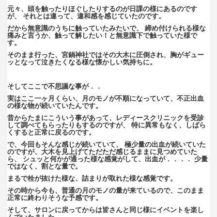
元々、頭を触ったりほぐしたりするのが日課の様にあるのです
が、 それとは違って、違和感を感じていたのです。
だから無意識のうちに触っていたみたいで、 締め付けられる様な
痛みと言うか、触って解したい！と無意識下で触っていた様で
す。
そのまま行った、宮鍋神社ではその大木に圧倒され、胸がギュー
ッとなって泣きたくなる様な懐かしい気持ちに。
そしてここで不思議な事が．．
実はここ一ヶ月くらい、月のモノが不順になっていて、不正出血
の様な物が続いていたんです。
昔からたまにこういう事があって、レディースクリニックを受診
して調べてもらったりもするのですが、 特に異常もなく、しばら
くすると正常に戻るのです。
で、今回もそんな感じが続いていて、 極少量の出血が続いていた
のですが、大木を見上げてただただ感じるままに見つめていた
ら、 シュッと何かが通った様な感覚がして、出血が．．．． 少量
ではなく、割とな量で。
まるで栓が抜けた様な、詰まりが取れた様な感覚です。
その時から今も、普通の月のモノの量が来ているので、このまま
正常に終わりそうな予感です。
そして、サロンに戻ってからは皆さんと同じ様にイベントを楽し
んでいたました。