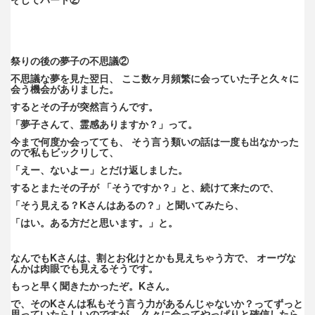
祭りの後の夢子の不思議②
不思議な夢を見た翌日、 ここ数ヶ月頻繁に会っていた子と久々に
会う機会がありました。
するとその子が突然言うんです。
「夢子さんて、霊感ありますか？」って。
今まで何度か会ってても、 そう言う類いの話は一度も出なかった
ので私もビックリして、
「えー、ないよー」とだけ返しました。
するとまたその子が 「そうですか？」と、続けて来たので、
「そう見える？Kさんはあるの？」と聞いてみたら、
「はい。ある方だと思います。」と。
なんでもKさんは、割とお化けとかも見えちゃう方で、 オーヴな
んかは肉眼でも見えるそうです。
もっと早く聞きたかったぞ。Kさん。
で、そのKさんは私もそう言う力があるんじゃないか？ってずっと
思っていたらしいのですが、 久々に会ってやっぱりと確信したら