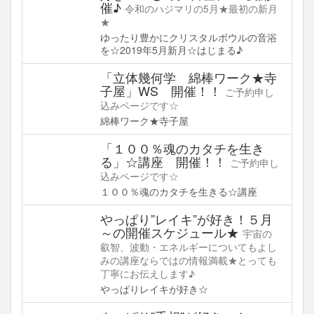
催♪
令和のハジマリの5月★最初の新月
★
ゆったり豊かにクリスタルボウルの音浴
を☆2019年5月新月☆はじまる♪
「立体幾何学 綿棒ワーク★寺
子屋」WS 開催！！
ご予約申し
込みページです☆
綿棒ワーク★寺子屋
「１００％魂のカタチを生き
る」☆講座 開催！！
ご予約申し
込みページです☆
１００％魂のカタチを生きる☆講座
やっぱり”レイキ”が好き！５月
～の開催スケジュール★
宇宙の
叡智、波動・エネルギーについてもよし
みの講座ならではの情報満載★とっても
丁寧にお伝えします♪
やっぱりレイキが好き☆