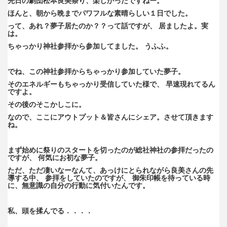
先日の劇団松本良美祭り、楽しかったですねー。
ほんと、朝から晩までパワフルな素晴らしい１日でした。
って、あれ？夢子居たのか？？って話ですが、 居ましたよ。実
は。
ちゃっかり神社参拝から参加してました。 うふふ。
でね、この神社参拝からちゃっかり参加していた夢子。
そのエネルギーもちゃっかり受信していた様で、 早速現れてるん
ですよ。
その後のそこかしこに。
なので、ここにアウトプット＆皆さんにシェア。させて頂きます
ね。
まず始めに祭りのスタートを切ったのが総社神社の参拝だったの
ですが、 何気にお初な夢子。
ただ、ただ凄いなーなんて、あっけにとられながら良美さんの先
導する中、 参拝をしていたのですが、 御朱印帳を待っている時
に、無意識の自分の行動に気付いたんです。
私、頭を揉んでる．．．．