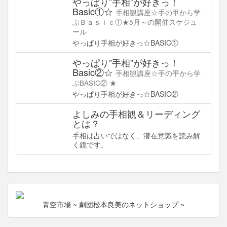
やっぱり”手相”が好きっ！
Basic①☆
手相観講座☆手の甲から学
ぶＢａｓｉｃ①★5月～の開催スケジュ
ール
やっぱり手相が好きっ☆BASIC①
やっぱり”手相”が好きっ！
Basic②☆
手相観講座☆手の平から学
ぶBASIC② ★
やっぱり手相が好きっ☆BASIC②
よしみの手相観＆リーディング
とは？
手相は占いではなく、潜在意識を読み解
く鏡です。
青空市場
~ 劇団松本良美のネットショップ ~