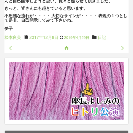
んと自己開示しようと思い、長々と綴らせて頂きました。
きっと、皆さんにも起きていると思います。
不思議な流れが・・・・ 大切なサインが・・・・ 表現の１つとし
て是非、自己開示してみて下さいね。
夢子
Updated
Author
Posted
Categories
松本良美
2017年12月8日
日記
2019年4月29日
on
:
前の記事
次の