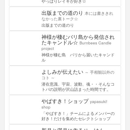
やっぱりレイキが好き☆
出版までの道のり
本には書ききれ
なかった裏トーク☆
出版までの道のり
神様が棲むバリ島から発信され
たキャンドル☆
Burnbees Candle
project
神様が棲む島 バリから届いたキャンド
ル
よしみが伝えたい
～ 手相観以外の
コト ～
潜在意識、宇宙、波動、魂・・そんなコ
トバの説明が沢山詰まった時間です。
やぱすき！ショップ
yapasuki!
shop
「やぱすき！」チームによるメンバーの
好き！だけを集めたセレクトショップ