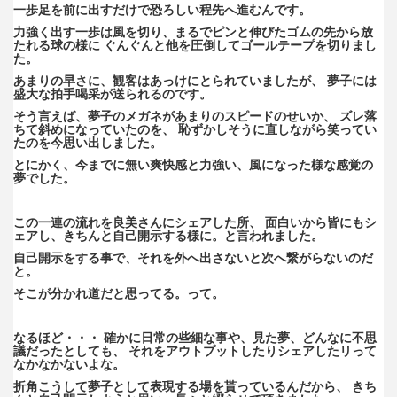
一歩足を前に出すだけで恐ろしい程先へ進むんです。
力強く出す一歩は風を切り、まるでピンと伸びたゴムの先から放
たれる球の様に ぐんぐんと他を圧倒してゴールテープを切りまし
た。
あまりの早さに、観客はあっけにとられていましたが、 夢子には
盛大な拍手喝采が送られるのです。
そう言えば、夢子のメガネがあまりのスピードのせいか、 ズレ落
ちて斜めになっていたのを、 恥ずかしそうに直しながら笑ってい
たのを今思い出しました。
とにかく、今までに無い爽快感と力強い、風になった様な感覚の
夢でした。
この一連の流れを良美さんにシェアした所、 面白いから皆にもシ
ェアし、きちんと自己開示する様に。と言われました。
自己開示をする事で、それを外へ出さないと次へ繋がらないのだ
と。
そこが分かれ道だと思ってる。って。
なるほど・・・ 確かに日常の些細な事や、見た夢、どんなに不思
議だったとしても、 それをアウトプットしたりシェアしたリって
なかなかないよな。
折角こうして夢子として表現する場を貰っているんだから、 きち