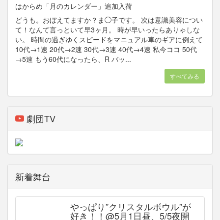
はからめ「月のカレンダー」追加入荷
どうも。おぼえてますか？ま◯子です。 次は意識美容につい
て！なんて言っといて早3ヶ月。 時が早いったらありゃしな
い。 時間の過ぎゆくスピードをマニュアル車のギアに例えて
10代→1速 20代→2速 30代→3速 40代→4速 私今ココ 50代
→5速 もう60代になったら、R バッ...
すべてみる
劇団TV
新着舞台
やっぱり”クリスタルボウル”が
好き！！@5月1日昼、5/5夜開