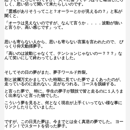
しく、思い切って聞いて来たらしいのです。
「霊感がありそうってこと？オーラーとかが見えるの？」と私が
聞くと、
「オーラは見えないのですが、なんて言うか．．．．波動が強い
と言うか、高い感じです」って。
思いも寄らない人から、思いも寄らない言葉を言われたので、 び
っくり仰天動揺夢子。
「高いのは波動じゃなくて、テンションじゃないのー？？？」な
んて笑いにして終わってしまいました。
そしてその日の夢がまた、夢子ワールド炸裂。
割と波瀾万丈かましていた時期に見ていた夢で よくあったのが、
走っているのに走れない。足がもつれる。コースを脱線する。
と言った夢で、 特に、学生の夢子が競技で皆と走るのに１人うま
く出来ないと言った物でした。
こういう夢を見ると、何となく現在が上手くいってない様な事に
リンクしたりしていました。
ですが、この日見た夢は、今までとは全く真逆の夢でした。 ヨー
イドン！でスタートを切った夢子。