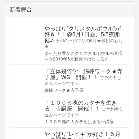
新着舞台
やっぱり”クリスタルボウル”が
好き！！@5月1日昼、5/5夜開
催♪
令和のハジマリの5月★最初の新月
★
ゆったり豊かにクリスタルボウルの音浴
を☆2019年5月新月☆はじまる♪
「立体幾何学 綿棒ワーク★寺
子屋」WS 開催！！
ご予約申し
込みページです☆
綿棒ワーク★寺子屋
「１００％魂のカタチを生き
る」☆講座 開催！！
ご予約申し
込みページです☆
１００％魂のカタチを生きる☆講座
やっぱり”レイキ”が好き！５月