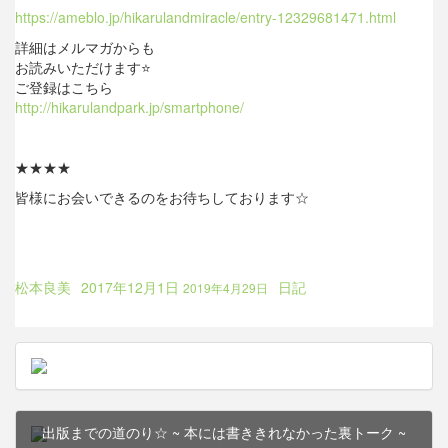
https://ameblo.jp/hikarulandmiracle/entry-12329681471.html
詳細はメルマガからも
お読みいただけます
⭐️
ご登録はこちら
http://hikarulandpark.jp/smartphone/
★★★★
皆様にお会いできるのをお待ちしております☆
Author
Posted
Updated
Categories
松本良美
2017年12月1日
日記
2019年4月29日
on
:
前の記事
次の
出版までの道のり☆
~ 本には書ききれなかった裏トーク ~