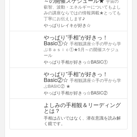
～の開催スケジュール★
宇宙の
叡智、波動・エネルギーについてもよし
みの講座ならではの情報満載★とっても
丁寧にお伝えします♪
やっぱりレイキが好き☆
やっぱり”手相”が好きっ！
Basic①☆
手相観講座☆手の甲から学
ぶＢａｓｉｃ①★5月～の開催スケジュ
ール
やっぱり手相が好きっ☆BASIC①
やっぱり”手相”が好きっ！
Basic②☆
手相観講座☆手の平から学
ぶBASIC② ★
やっぱり手相が好きっ☆BASIC②
よしみの手相観＆リーディング
とは？
手相は占いではなく、潜在意識を読み解
く鏡です。