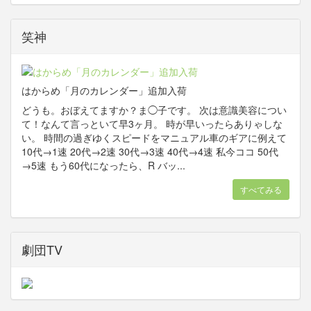
笑神
はからめ「月のカレンダー」追加入荷
どうも。おぼえてますか？ま◯子です。 次は意識美容につい
て！なんて言っといて早3ヶ月。 時が早いったらありゃしな
い。 時間の過ぎゆくスピードをマニュアル車のギアに例えて
10代→1速 20代→2速 30代→3速 40代→4速 私今ココ 50代
→5速 もう60代になったら、R バッ...
すべてみる
劇団TV