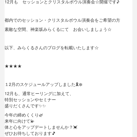
12月も セッションとクリスタルボウル演奏会☆開催です♪
都内でのセッション・クリスタルボウル演奏会をご希望の方
素敵な空間、神楽坂みらくるにて お会いしましょう☆
以下、みらくるさんのブログを転載いたします☆
★★★★
１2月のスケジュールアップしました
🎗
❄️
12月も、通常ヒーリングに加えて、
特別セッションやセミナー
盛りだくさんです
✨
✨
今年の締めくくり
🌿
来年に向けて
💫
体と心をアップデートしませんか？
💓
ぜひお待ちしております
🎵