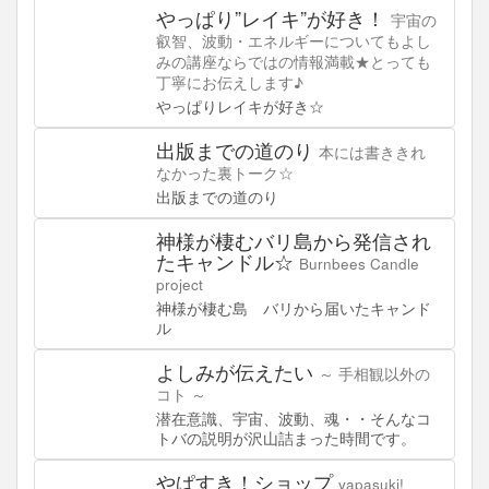
やっぱり”レイキ”が好き！
宇宙の
叡智、波動・エネルギーについてもよし
みの講座ならではの情報満載★とっても
丁寧にお伝えします♪
やっぱりレイキが好き☆
出版までの道のり
本には書ききれ
なかった裏トーク☆
出版までの道のり
神様が棲むバリ島から発信され
たキャンドル☆
Burnbees Candle
project
神様が棲む島 バリから届いたキャンド
ル
よしみが伝えたい
～ 手相観以外の
コト ～
潜在意識、宇宙、波動、魂・・そんなコ
トバの説明が沢山詰まった時間です。
やぱすき！ショップ
yapasuki!